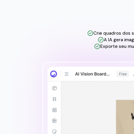
Crie quadros dos s
A IA gera imag
Exporte seu mur