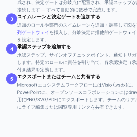
成され、決定ゲートは分岐点に配置され、承認ステップが
接続します — すべて自動的に数秒で完成します。
スイムレーンと決定ゲートを追加する
3
追加のロールや部門のスイムレーンを追加・調整して図を
列ゲートウェイ
を挿入し、分岐決定に排他的ゲートウェイ
を設定します。
承認ステップを追加する
4
承認ステップ、サインオフチェックポイント、通知トリガ
します。特定のロールに責任を割り当て、各承認決定（承
付き結果を定義します。
エクスポートまたはチームと共有する
5
MicrosoftエコシステムワークフローにはVisio (.vsd
PowerPointに、オープンソースコラボレーションにはdr
用にPNG/SVG/PDFにエクスポートします。チームの
にライブ編集または閲覧専用リンクを共有できます。