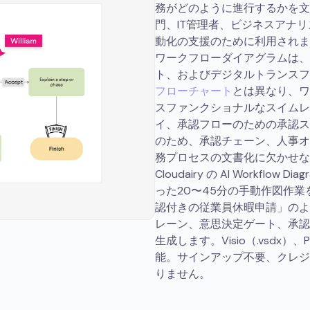
務がどのように進行するかを文
門、IT管理者、ビジネスアナ
動化の支援のために利用されま
ワークフローダイアグラムは、
ト、およびデジタルトランスフ
フローチャート
とは異なり、ワ
スファンクショナルなスイムレ
イ、承認フローのための承認ス
のため、承認チェーン、人事オ
務プロセスの文書化に欠かせな
Cloudairy の AI Workflow 
った20〜45分の手動作図作
認付きの従業員休暇申請」のよ
レーン、意思決定ゲート、承認
生成します。Visio（.vsdx）、P
能。サインアップ不要、クレジ
りません。