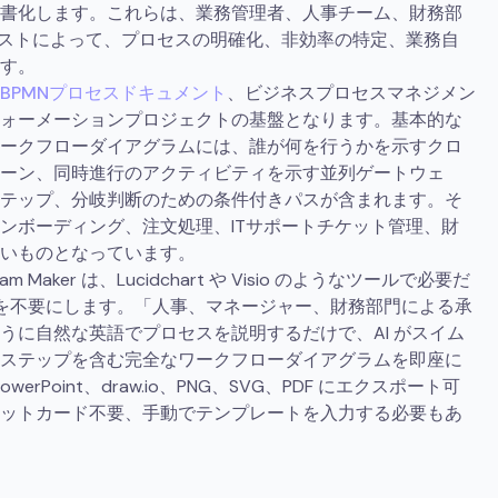
書化します。これらは、業務管理者、人事チーム、財務部
リストによって、プロセスの明確化、非効率の特定、業務自
す。
BPMNプロセスドキュメント
、ビジネスプロセスマネジメン
ォーメーションプロジェクトの基盤となります。基本的な
ークフローダイアグラムには、誰が何を行うかを示すクロ
ーン、同時進行のアクティビティを示す並列ゲートウェ
テップ、分岐判断のための条件付きパスが含まれます。そ
ンボーディング、注文処理、ITサポートチケット管理、財
いものとなっています。
Diagram Maker は、Lucidchart や Visio のようなツールで必要だ
業を不要にします。「人事、マネージャー、財務部門による承
うに自然な英語でプロセスを説明するだけで、AI がスイム
ステップを含む完全なワークフローダイアグラムを即座に
owerPoint、draw.io、PNG、SVG、PDF にエクスポート可
ットカード不要、手動でテンプレートを入力する必要もあ