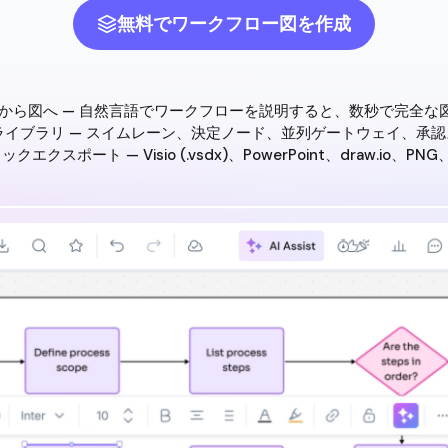
無料でワークフロー図を作成
トから図へ — 自然言語でワークフローを説明すると、数秒で完全な
ライブラリ — スイムレーン、決定ノード、並列ゲートウェイ、承
クエクスポート — Visio (.vsdx)、PowerPoint、draw.io、PNG