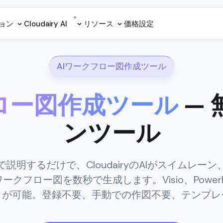
ョン
Cloudairy Al
リソース
価格設定
AIワークフロー図作成ツール
フロー図作成ツール
— 
ンツール
説明するだけで、CloudairyのAIがスイムレー
フロー図を数秒で生成します。Visio、PowerPoi
トが可能。登録不要、手動での作図不要、テンプレ